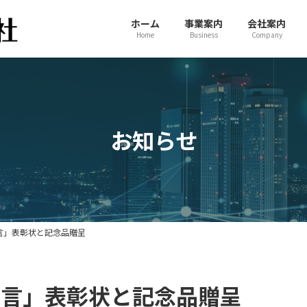
ホーム
事業案内
会社案内
Home
Business
Company
お知らせ
宣言」表彰状と記念品贈呈
宣言」表彰状と記念品贈呈