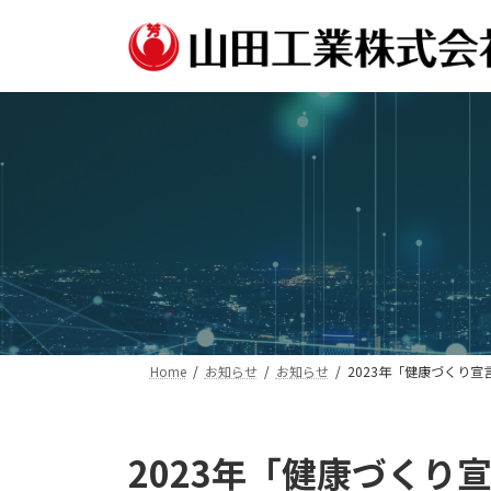
コ
ナ
ン
ビ
テ
ゲ
ン
ー
ツ
シ
へ
ョ
ス
ン
キ
に
ッ
移
プ
動
Home
お知らせ
お知らせ
2023年「健康づくり
2023年「健康づくり