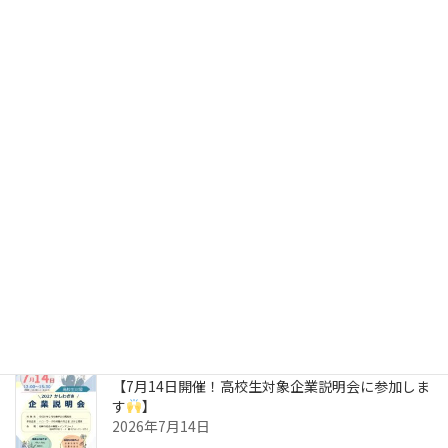
投
固
固
固
«
1
…
13
14
定
定
定
稿
ペ
ペ
ペ
最近のお知らせ
の
ー
ー
ー
ジ
ジ
ジ
ペ
【過去最多！16名の高校生がブースに来てくれま
した
】
ー
2026年8月3日
ジ
送
2026 夏季休業のお知らせ
り
2026年8月3日
【7月14日開催！高校生対象企業説明会に参加しま
す
】
2026年7月14日